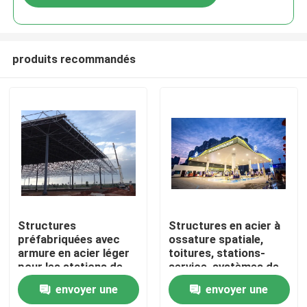
produits recommandés
Maison
Structures
Structures en acier à
préfabriquées avec
ossature spatiale,
armure en acier léger
toitures, stations-
Produits
pour les stations de
service, systèmes de
service Des
toiture de péage, ISO,
envoyer une
envoyer une
conceptions durables
GB
Au sujet de nous