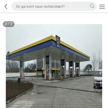
2
/
2