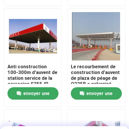
et efficaces
demande
demande
Visite d'usine
Contrôle de qualité
Contactez-nous
Anti construction
Le recourbement de
Nouvelles
100-300m d'auvent de
construction d'auvent
station service de la
de plaza de péage de
corrosion S355JR
Q235B a galvanisé
Cas
soudant
l'installation de Quilk
envoyer une
envoyer une
demande
demande
cadres en acier de l'espace
Botte de cadre de l'espace