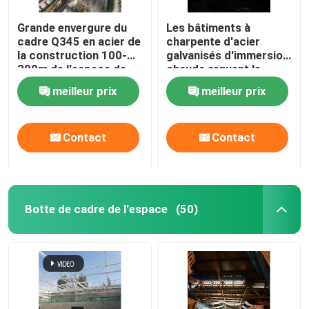
Grande envergure du
Les bâtiments à
cadre Q345 en acier de
charpente d'acier
la construction 100-
galvanisés d'immersion
300m de l'espace de
chaude arquent le
grille légère de cadre
cadre structurel 300m
meilleur prix
meilleur prix
de l'espace
Contact
Contact
Botte de cadre de l'espace
(50)