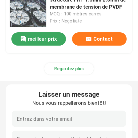
membrane de tension de PVDF
MOQ：100 mètres carrés
Noeud de cadre de l'espace
Prix：Negotiate
mur rideau en aluminium
meilleur prix
Contact
Botte en acier de toit
Regardez plus
cadre portail en acier
Laisser un message
Lucarne de dôme de toit
Nous vous rappellerons bientôt!
Structure de membrane de tension
Auvent de station service