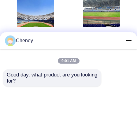
Q235 a courbé la botte
Bottes incurvées
en acier de toit le toit
argentées de toit en
Cheney
qu'ondulé en métal
métal du dôme Q355
bottelle le vert stable
de construction en
verre escamotable de
9:01 AM
meilleur prix
meilleur prix
toit
Good day, what product are you looking 
for?
Contact
Contact
Regardez plus
Aperçu
Au sujet de nous
Contactez-nous
Desktop Site