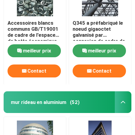
Accessoires blancs
Q345 a préfabriqué le
communs GB/T19001
noeud gigaoctet
de cadre de l'espace
galvanisé par
de botte économique
connexion de cadre de
de l'espace
l'espace
meilleur prix
meilleur prix
Contact
Contact
mur rideau en aluminium
(52)