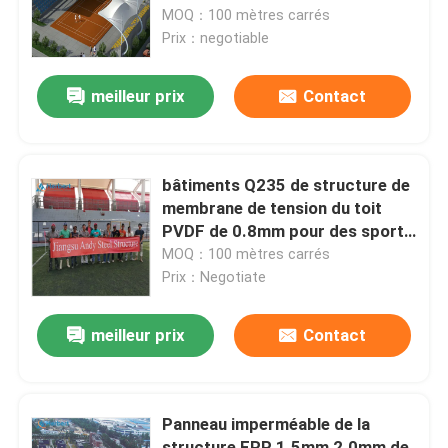
de site
MOQ：100 mètres carrés
Prix：negotiable
Visite d'usine
meilleur prix
Contact
Contrôle de qualité
Contactez-nous
bâtiments Q235 de structure de
membrane de tension du toit
PVDF de 0.8mm pour des sports
Nouvelles
Sdium
MOQ：100 mètres carrés
Prix：Negotiate
Cas
meilleur prix
Contact
cadres en acier de l'espace
Panneau imperméable de la
Botte de cadre de l'espace
structure FRP 1.5mm 2.0mm de