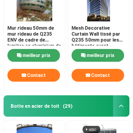
Mur rideau 50mm de
Mesh Decorative
mur rideau de Q235
Curtain Wall tissé par
ENV de cadre de
Q235 50mm pour les
lumière en aluminium de
bâtiments ayant
profil
beaucoup d'étages
meilleur prix
meilleur prix
Contact
Contact
Botte en acier de toit
(29)