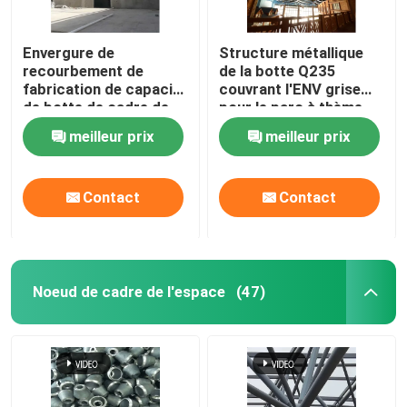
Envergure de
Structure métallique
recourbement de
de la botte Q235
fabrication de capacité
couvrant l'ENV grise
de botte de cadre de
pour le parc à thème
l'espace la grande
d'intérieur de l'eau
meilleur prix
meilleur prix
bottelle blanc
Contact
Contact
Noeud de cadre de l'espace
(47)