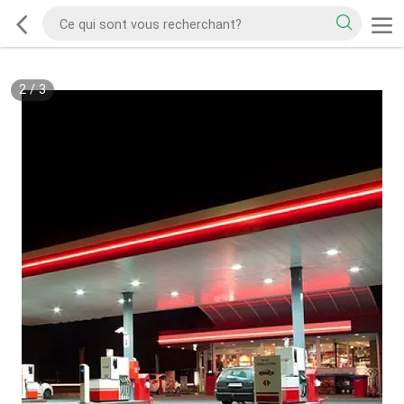
2
/
3