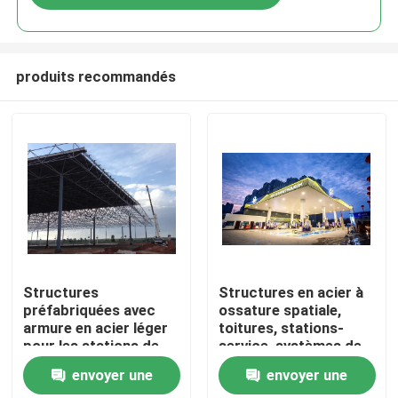
produits recommandés
Maison
Structures
Structures en acier à
préfabriquées avec
ossature spatiale,
armure en acier léger
toitures, stations-
Produits
pour les stations de
service, systèmes de
service Des
toiture de péage, ISO,
envoyer une
envoyer une
conceptions durables
GB
Au sujet de nous