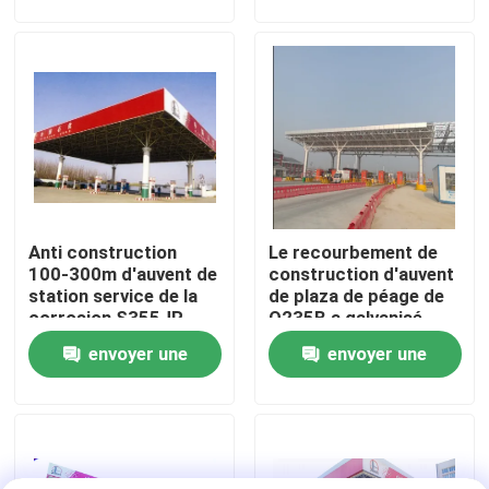
et efficaces
demande
demande
Visite d'usine
Contrôle de qualité
Contactez-nous
Anti construction
Le recourbement de
Nouvelles
100-300m d'auvent de
construction d'auvent
station service de la
de plaza de péage de
corrosion S355JR
Q235B a galvanisé
Cas
soudant
l'installation de Quilk
envoyer une
envoyer une
demande
demande
cadres en acier de l'espace
Botte de cadre de l'espace