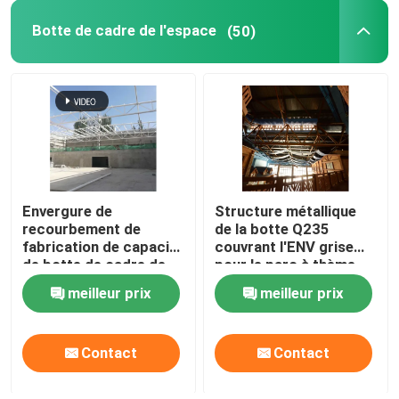
Botte de cadre de l'espace
(50)
structure métallique de stade
Structure de toit d'entrepôt
Entretien toiture métallique
Envergure de
Structure métallique
recourbement de
de la botte Q235
fabrication de capacité
couvrant l'ENV grise
de botte de cadre de
pour le parc à thème
l'espace la grande
d'intérieur de l'eau
meilleur prix
meilleur prix
bottelle blanc
Contact
Contact