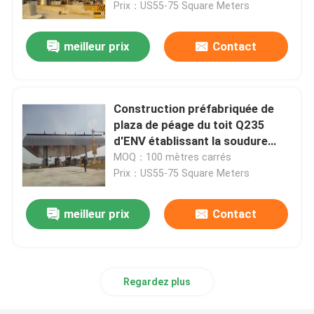
Prix：US55-75 Square Meters
meilleur prix
Contact
Construction préfabriquée de
plaza de péage du toit Q235
d'ENV établissant la soudure
adaptée aux besoins du client
MOQ：100 mètres carrés
Prix：US55-75 Square Meters
meilleur prix
Contact
Maison
Produits
Regardez plus
Au sujet de nous