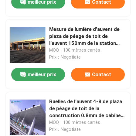
meilleur prix
Contact
Mesure de lumière d'auvent de
plaza de péage de toit de
l'auvent 150mm de la station
service Q345
MOQ：100 mètres carrés
Prix：Negotiate
meilleur prix
Contact
Ruelles de l'auvent 4-8 de plaza
de péage de toit de la
construction 0.8mm de cabine
de péage de toit d'unité centrale
MOQ：100 mètres carrés
d'ENV
Prix：Negotiate