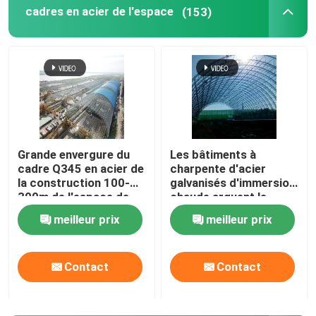
cadres en acier de l'espace
(153)
Noeud de cadre de l'espace
mur rideau en aluminium
Botte en acier de toit
Grande envergure du
Les bâtiments à
cadre Q345 en acier de
charpente d'acier
cadre portail en acier
la construction 100-
galvanisés d'immersion
300m de l'espace de
chaude arquent le
grille légère de cadre
cadre structurel 300m
Lucarne de dôme de toit
meilleur prix
meilleur prix
de l'espace
Structure de membrane de tension
Contact
Contact
Auvent de station service