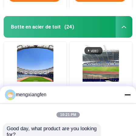
Botte en acier de toit
(24)
Q235 a courbé la botte
Bottes incurvées
en acier de toit le toit
argentées de toit en
mengxiangfen
qu'ondulé en métal
métal du dôme Q355
bottelle le vert stable
de construction en
verre escamotable de
10:21 PM
meilleur prix
meilleur prix
toit
Good day, what product are you looking 
for?