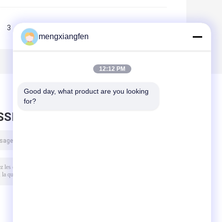
3
>>
>|
mengxiangfen
12:12 PM
Good day, what product are you looking 
for?
SSEZ UN MESSAGE