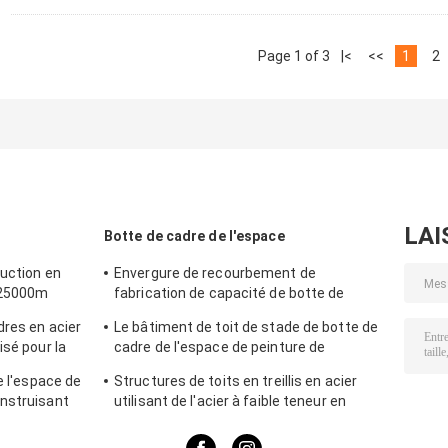
Page 1 of 3
|<
<<
1
2
LAI
Botte de cadre de l'espace
ruction en
Envergure de recourbement de
e 25000m
fabrication de capacité de botte de
 bâtiments
cadre de l'espace la grande bottelle
dres en acier
Le bâtiment de toit de stade de botte de
blanc
isé pour la
cadre de l'espace de peinture de
soufflage de sable a adapté aux besoins
e l'espace de
Structures de toits en treillis en acier
du client
nstruisant
utilisant de l'acier à faible teneur en
charbon
carbone Q235 pour les péages et les
gares.