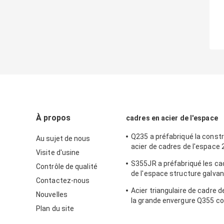
À propos
cadres en acier de l'espace
Q235 a préfabriqué la const
Au sujet de nous
acier de cadres de l'espac
Visite d'usine
gigaoctet pour le hangar de
S355JR a préfabriqué les ca
Contrôle de qualité
de l'espace structure galvan
Contactez-nous
centrale
Acier triangulaire de cadre d
Nouvelles
la grande envergure Q355 co
Plan du site
Decoiling pour le hangar de 