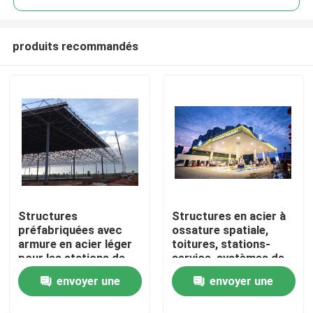
produits recommandés
Structures
Structures en acier à
Maison
préfabriquées avec
ossature spatiale,
armure en acier léger
toitures, stations-
pour les stations de
service, systèmes de
Produits
service Des
toiture de péage, ISO,
envoyer une
envoyer une
conceptions durables
GB
et efficaces
Au sujet de nous
demande
demande