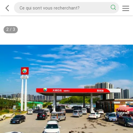
2
/
3