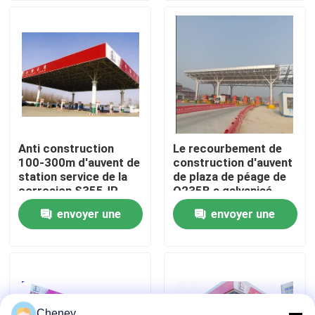
Visite d'usine
Contrôle de qualité
Contactez-nous
Anti construction
Le recourbement de
100-300m d'auvent de
construction d'auvent
Nouvelles
station service de la
de plaza de péage de
corrosion S355JR
Q235B a galvanisé
soudant
l'installation de Quilk
envoyer une
envoyer une
Cas
demande
demande
cadres en acier de l'espace
Botte de cadre de l'espace
Cheney