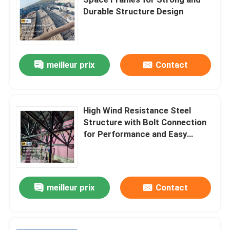
Durable Structure Design
Noeud de cadre de l'espace
mur rideau en aluminium
meilleur prix
Contact
Botte en acier de toit
High Wind Resistance Steel
Structure with Bolt Connection
cadre portail en acier
for Performance and Easy
Assembly
Lucarne de dôme de toit
meilleur prix
Contact
Structure de membrane de tension
Auvent de station service