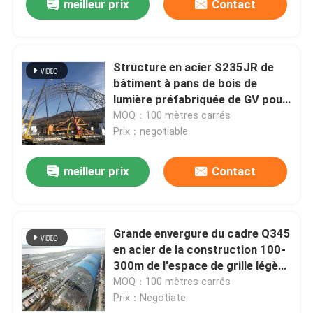
meilleur prix
Contact
Structure en acier S235JR de
bâtiment à pans de bois de
lumière préfabriquée de GV pour
le hangar de charbon
MOQ：100 mètres carrés
Prix：negotiable
meilleur prix
Contact
Grande envergure du cadre Q345
en acier de la construction 100-
300m de l'espace de grille légère
de cadre
MOQ：100 mètres carrés
Prix：Negotiate