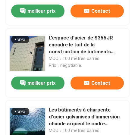
meilleur prix
Contact
L'espace d'acier de S355JR
encadre le toit de la
construction de bâtiments
150mm Rockwool pour le stade
MOQ：100 mètres carrés
Prix：negotiable
meilleur prix
Contact
Les bâtiments à charpente
d'acier galvanisés d'immersion
chaude arquent le cadre
structurel 300m de l'espace
MOQ：100 mètres carrés