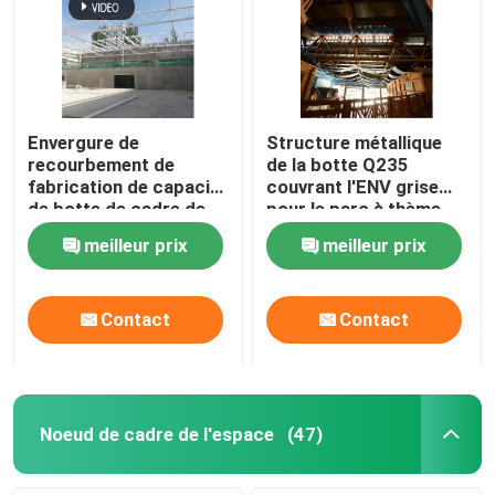
Envergure de
Structure métallique
recourbement de
de la botte Q235
fabrication de capacité
couvrant l'ENV grise
de botte de cadre de
pour le parc à thème
l'espace la grande
d'intérieur de l'eau
meilleur prix
meilleur prix
bottelle blanc
Contact
Contact
Noeud de cadre de l'espace
(47)