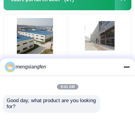
Rigidité portaile de toit
Le portail jeté en acier
de la construction
préfabriqué encadre la
mengxiangfen
0.6mm de bâtiment à
soudure de botte pour
pans de bois d'acier de
la grande structure
Q235 gigaoctet
métallique
9:41 AM
meilleur prix
meilleur prix
Good day, what product are you looking 
for?
Contact
Contact
Regardez plus