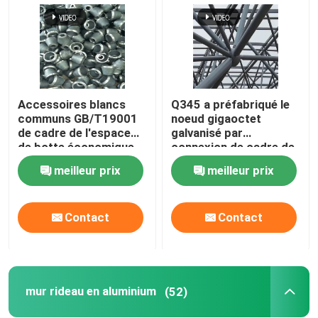
Accessoires blancs
Q345 a préfabriqué le
communs GB/T19001
noeud gigaoctet
de cadre de l'espace
galvanisé par
de botte économique
connexion de cadre de
de l'espace
l'espace
meilleur prix
meilleur prix
Contact
Contact
mur rideau en aluminium
(52)