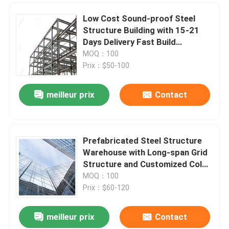
Low Cost Sound-proof Steel
Structure Building with 15-21
Days Delivery Fast Build
Prefabricated Steel Structure
MOQ：100
Prix：$50-100
meilleur prix
Contact
Prefabricated Steel Structure
Warehouse with Long-span Grid
Structure and Customized Color
for 15-21 Days Delivery
MOQ：100
Prix：$60-120
meilleur prix
Contact