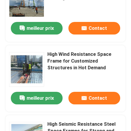
Idéal pour les cadres durables et
structurels
Visite d'usine
meilleur prix
Contact
Contrôle de qualité
Contactez-nous
High Wind Resistance Space
Frame for Customized
Structures in Hot Demand
Nouvelles
Cas
meilleur prix
Contact
cadres en acier de l'espace
High Seismic Resistance Steel
Botte de cadre de l'espace
Space Frames for Strong and