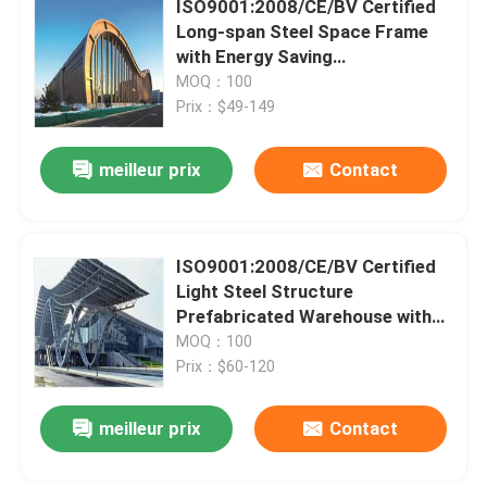
ISO9001:2008/CE/BV Certified
Long-span Steel Space Frame
structure métallique de stade
with Energy Saving
Prefabricated Structure
MOQ：100
Prix：$49-149
Structure de toit d'entrepôt
meilleur prix
Contact
Entretien toiture métallique
ISO9001:2008/CE/BV Certified
Light Steel Structure
Prefabricated Warehouse with
15-21 Days Delivery Time and
MOQ：100
Q235/Q345B Grade
Prix：$60-120
meilleur prix
Contact