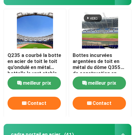
Q235 a courbé la botte
Bottes incurvées
en acier de toit le toit
argentées de toit en
qu'ondulé en métal
métal du dôme Q355
bottelle le vert stable
de construction en
verre escamotable de
meilleur prix
meilleur prix
toit
Contact
Contact
cadre portail en acier
(41)