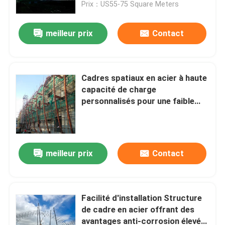
Prix：US55-75 Square Meters
meilleur prix
Contact
Cadres spatiaux en acier à haute
capacité de charge
personnalisés pour une faible
maintenance fournissant des
cadres structurels dans les
milieux commerciaux et
industriels
meilleur prix
Contact
Maison
Produits
Facilité d'installation Structure
de cadre en acier offrant des
avantages anti-corrosion élevés
Au sujet de nous