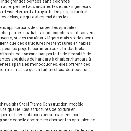
lir de grandes portées sans colonnes
en acier permet aux architectes et aux ingénieurs
 et visuellement attrayants. De plus, la facilité
es délais, ce qui est crucial dans les
aux applications de charpentes spatiales
 Les charpentes spatiales monocouches sont souvent
ouverte, où des matériaux légers mais solides sont
ifient que ces structures restent sûres et fiables
s pour les projets commerciaux et industriels.
frent une combinaison parfaite de flexibilité, de
arpentes spatiales de hangars à charbon/hangars à
rpentes spatiales monocouches, elles offrent des
en minimal, ce qui en fait un choix idéal pour un
ightweight Steel Frame Construction, modèle
ute qualité. Ces structures de toiture en
ui permet des solutions personnalisées pour
à grande échelle comme les charpentes spatiales de
mpromettre la qualité des matériaux ni l'intégrité