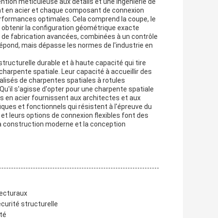
ntion méticuleuse aux détails et une ingénierie de
ent en acier et chaque composant de connexion
erformances optimales. Cela comprend la coupe, le
 obtenir la configuration géométrique exacte
s de fabrication avancées, combinées à un contrôle
 répond, mais dépasse les normes de l'industrie en
tructurelle durable et à haute capacité qui tire
 charpente spatiale. Leur capacité à accueillir des
lisés de charpentes spatiales à rotules
. Qu'il s'agisse d'opter pour une charpente spatiale
 en acier fournissent aux architectes et aux
ques et fonctionnels qui résistent à l'épreuve du
 et leurs options de connexion flexibles font des
a construction moderne et la conception
tecturaux
curité structurelle
ité