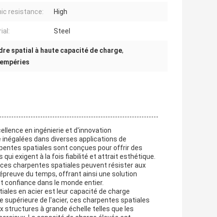
ic resistance:
High
ial:
Steel
dre spatial à haute capacité de charge
,
tempéries
lence en ingénierie et d'innovation
é inégalées dans diverses applications de
arpentes spatiales sont conçues pour offrir des
qui exigent à la fois fiabilité et attrait esthétique.
ue ces charpentes spatiales peuvent résister aux
'épreuve du temps, offrant ainsi une solution
ont confiance dans le monde entier.
iales en acier est leur capacité de charge
e supérieure de l'acier, ces charpentes spatiales
 structures à grande échelle telles que les