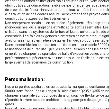
exigent des cadres esthétiques mais robustes qui peuvent accueil
obstructives. La conception flexible de nos charpentes spatiales 
de créer des intérieurs innovants et spacieux, à la fois fonctionnels
d'installation de ces cadres assure l'achèvement des projets dans l
constructions axées sur les événements.
Nos charpentes spatiales en acier sont également très adaptées 
monocouches, où la simplicité et l'efficacité sont essentielles.
utilisées dans les systèmes de toiture et les structures à travée 
essentiels. Les faibles exigences d'entretien de notre produit sign
avec un minimum d'entretien, ce qui en fait des solutions rentable
Dans l'ensemble, les charpentes spatiales en acier modèle 50000 of
résistance et de durabilité. Qu'elles soient utilisées dans les ch
ciment, les charpentes spatiales de halls d'exposition ou les cha
performances supérieures avec une installation facile et un entreti
large éventail de scénarios de construction.
Personnalisation :
Nos charpentes spatiales en acier, sous la marque de confiance L
50000, sont fabriquées à Jiangsu à l'aide d'acier Q235 / Q355 de ha
charpente spatiale sont conçues dans un souci de flexibilité, ce q
répondre à divers besoins architecturaux, y compris des projets 
gares.
Nous offrons des options de personnalisation à faible coût sans co