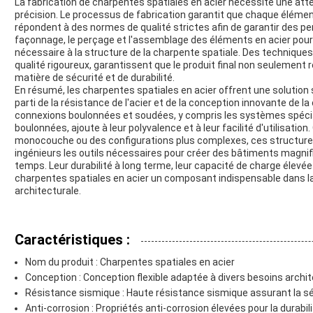
La fabrication de charpentes spatiales en acier nécessite une atte
précision. Le processus de fabrication garantit que chaque élém
répondent à des normes de qualité strictes afin de garantir des p
façonnage, le perçage et l'assemblage des éléments en acier pour
nécessaire à la structure de la charpente spatiale. Des technique
qualité rigoureux, garantissent que le produit final non seulement
matière de sécurité et de durabilité.
En résumé, les charpentes spatiales en acier offrent une solution s
parti de la résistance de l'acier et de la conception innovante de la
connexions boulonnées et soudées, y compris les systèmes spécia
boulonnées, ajoute à leur polyvalence et à leur facilité d'utilisation
monocouche ou des configurations plus complexes, ces structures
ingénieurs les outils nécessaires pour créer des bâtiments magnifi
temps. Leur durabilité à long terme, leur capacité de charge élevée
charpentes spatiales en acier un composant indispensable dans l
architecturale.
Caractéristiques :
Nom du produit : Charpentes spatiales en acier
Conception : Conception flexible adaptée à divers besoins archi
Résistance sismique : Haute résistance sismique assurant la sé
Anti-corrosion : Propriétés anti-corrosion élevées pour la durabil