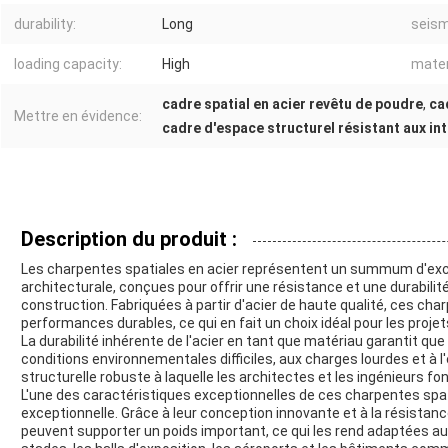
durability:
Long
seism
loading capacity:
High
mater
cadre spatial en acier revêtu de poudre
,
ca
Mettre en évidence:
cadre d'espace structurel résistant aux in
Description du produit :
Les charpentes spatiales en acier représentent un summum d'excel
architecturale, conçues pour offrir une résistance et une durabilit
construction. Fabriquées à partir d'acier de haute qualité, ces ch
performances durables, ce qui en fait un choix idéal pour les projets 
La durabilité inhérente de l'acier en tant que matériau garantit q
conditions environnementales difficiles, aux charges lourdes et à l
structurelle robuste à laquelle les architectes et les ingénieurs f
L'une des caractéristiques exceptionnelles de ces charpentes spat
exceptionnelle. Grâce à leur conception innovante et à la résistanc
peuvent supporter un poids important, ce qui les rend adaptées aux