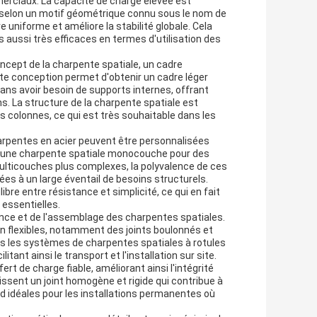
merciaux. La capacité de charge élevée est
 selon un motif géométrique connu sous le nom de
 uniforme et améliore la stabilité globale. Cela
 aussi très efficaces en termes d'utilisation des
ncept de la charpente spatiale, un cadre
te conception permet d'obtenir un cadre léger
ans avoir besoin de supports internes, offrant
s. La structure de la charpente spatiale est
 colonnes, ce qui est très souhaitable dans les
harpentes en acier peuvent être personnalisées
e d'une charpente spatiale monocouche pour des
multicouches plus complexes, la polyvalence de ces
ées à un large éventail de besoins structurels.
bre entre résistance et simplicité, ce qui en fait
t essentielles.
nce et de l'assemblage des charpentes spatiales.
n flexibles, notamment des joints boulonnés et
ns les systèmes de charpentes spatiales à rotules
nt ainsi le transport et l'installation sur site.
t de charge fiable, améliorant ainsi l'intégrité
issent un joint homogène et rigide qui contribue à
rend idéales pour les installations permanentes où