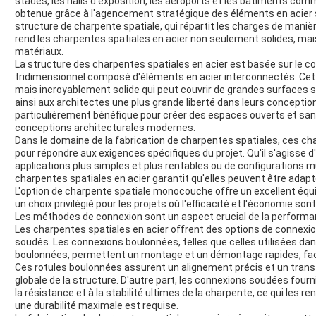
stades, les halls d'exposition, les aéroports et les bâtiments com
obtenue grâce à l'agencement stratégique des éléments en acier
structure de charpente spatiale, qui répartit les charges de manière
rend les charpentes spatiales en acier non seulement solides, mais
matériaux.
La structure des charpentes spatiales en acier est basée sur le co
tridimensionnel composé d'éléments en acier interconnectés. Cet
mais incroyablement solide qui peut couvrir de grandes surfaces s
ainsi aux architectes une plus grande liberté dans leurs conception
particulièrement bénéfique pour créer des espaces ouverts et sans
conceptions architecturales modernes.
Dans le domaine de la fabrication de charpentes spatiales, ces c
pour répondre aux exigences spécifiques du projet. Qu'il s'agiss
applications plus simples et plus rentables ou de configurations 
charpentes spatiales en acier garantit qu'elles peuvent être adapt
L'option de charpente spatiale monocouche offre un excellent équili
un choix privilégié pour les projets où l'efficacité et l'économie son
Les méthodes de connexion sont un aspect crucial de la performa
Les charpentes spatiales en acier offrent des options de connexio
soudés. Les connexions boulonnées, telles que celles utilisées da
boulonnées, permettent un montage et un démontage rapides, facilita
Ces rotules boulonnées assurent un alignement précis et un transfer
globale de la structure. D'autre part, les connexions soudées fourn
la résistance et à la stabilité ultimes de la charpente, ce qui les 
une durabilité maximale est requise.