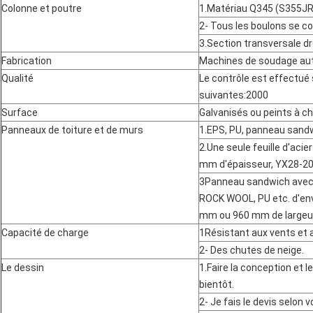
Colonne et poutre
1.Matériau Q345 (S355JR)
2- Tous les boulons se c
3.Section transversale dro
Fabrication
Machines de soudage au
Qualité
Le contrôle est effectué 
suivantes:2000
Surface
Galvanisés ou peints à c
Panneaux de toiture et de murs
1.EPS, PU, panneau sandw
2.Une seule feuille d'acie
mm d'épaisseur, YX28-20
3Panneau sandwich avec é
ROCK WOOL, PU etc. d'en
mm ou 960 mm de largeur
Capacité de charge
1Résistant aux vents et 
2- Des chutes de neige.
Le dessin
1.Faire la conception et l
bientôt.
2- Je fais le devis selon 