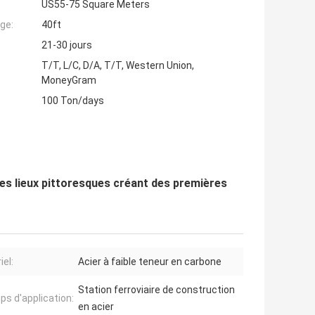
US55-75 Square Meters
ge:
40ft
21-30 jours
T/T, L/C, D/A, T/T, Western Union,
MoneyGram
100 Ton/days
es lieux pittoresques créant des premières
iel:
Acier à faible teneur en carbone
Station ferroviaire de construction
s d'application:
en acier