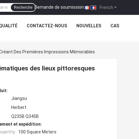
Demande de soumission
|
French
Recherche
QUALITÉ
CONTACTEZ-NOUS
NOUVELLES
CAS
s Créant Des Premières Impressions Mémorables
lématiques des lieux pittoresques
uit:
Jiangsu
Herbert
Q235B Q345B
ement et expédition:
uantity:
100 Square Meters