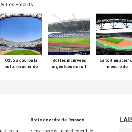
Autres Produits
Q235 a courbé la
Bottes incurvées
Le toit en acier 
botte en acier de
argentées de toit
mesure de
toit le toit
en métal du dôme
lumière de Q23
qu'ondulé en
Q355 de
bottelle le toit 
métal bottelle le
construction en
acier de pannea
vert stable
verre
de 20 de pi bott
escamotable de
en métal
toit
LAI
Botte de cadre de l'espace
ruction en
Envergure de recourbement de