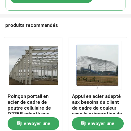
produits recommandés
Maison
Poinçon portail en
Appui en acier adapté
acier de cadre de
aux besoins du client
poutre cellulaire de
de cadre de couleur
Produits
Q235B adapté aux
avec la préparation de
besoins du client pour
surface
envoyer une
envoyer une
le hangar
galvanisée/peinte
Au sujet de nous