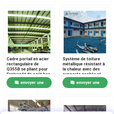
demande
demande
Visite d'usine
Contrôle de qualité
Contactez-nous
Cadre portail en acier
Système de toiture
Nouvelles
rectangulaire de
métallique résistant à
Q355B se pliant pour
la chaleur avec des
l'entrepôt de coût bas
supports cachés et
Cas
des coussins isolants
envoyer une
envoyer une
demande
demande
cadres en acier de l'espace
Botte de cadre de l'espace