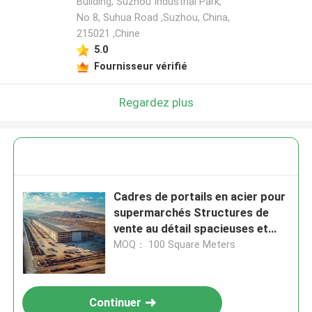
Building, Suzhou Industrial Park,
No 8, Suhua Road ,Suzhou, China,
215021 ,Chine
5.0
Fournisseur vérifié
Regardez plus
Cadres de portails en acier pour
supermarchés Structures de
vente au détail spacieuses et
efficaces
MOQ： 100 Square Meters
Continuer