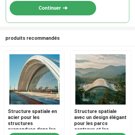
Continuer
produits recommandés
Maison
Structure spatiale en
Structure spatiale
Produits
acier pour les
avec un design élégant
structures
pour les parcs
suspendues dans les
centraux et les
Au sujet de nous