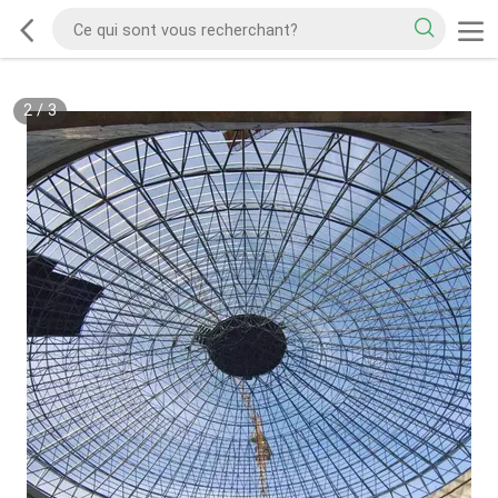
2
/
3