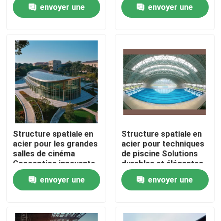
salles de cinéma qui
installations
envoyer une
envoyer une
maximisent l'espace
informelles
et la qualité du son
demande
demande
Visite d'usine
Contrôle de qualité
Contactez-nous
Nouvelles
Structure spatiale en
Structure spatiale en
acier pour les grandes
acier pour techniques
Cas
salles de cinéma
de piscine Solutions
Conception innovante
durables et élégantes
et intégrée
envoyer une
envoyer une
structurelle
cadres en acier de l'espace
demande
demande
Botte de cadre de l'espace