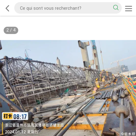
2
/
4