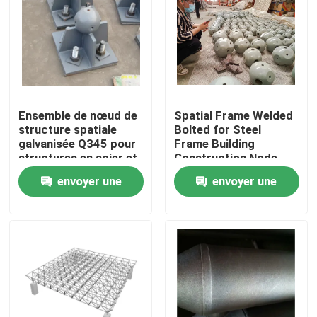
Ensemble de nœud de
Spatial Frame Welded
structure spatiale
Bolted for Steel
galvanisée Q345 pour
Frame Building
structures en acier et
Construction Node
structures spatiales
Structure GB ISO
envoyer une
envoyer une
demande
demande
Maison
Produits
Au sujet de nous