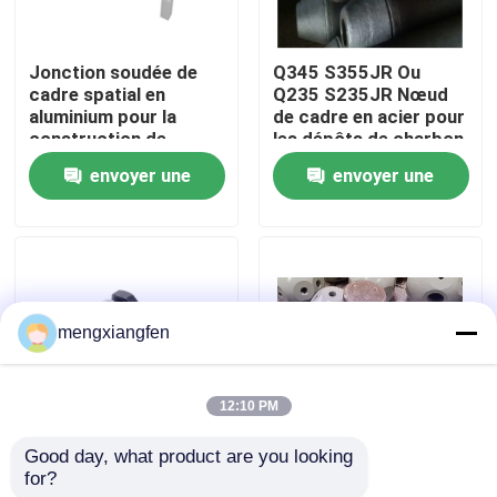
Visite d'usine
Jonction soudée de
Q345 S355JR Ou
cadre spatial en
Q235 S235JR Nœud
aluminium pour la
de cadre en acier pour
Contrôle de qualité
construction de
les dépôts de charbon
bâtiments en acier,
envoyer une
envoyer une
structure de nœud
Contactez-nous
boulonné GB
demande
demande
Nouvelles
mengxiangfen
Cas
12:10 PM
cadres en acier de l'espace
Good day, what product are you looking 
Rigidité Structure en
Longévité de soudure
for?
acier Cadre spatial
de boule de cadre de
Botte de cadre de l'espace