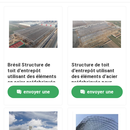
Brésil Structure de
Structure de toit
toit d'entrepôt
d'entrepôt utilisant
utilisant des éléments
des éléments d'acier
en acier préfabriqués
préfabriqués pour
pour réaliser un
réaliser un
Maison
envoyer une
envoyer une
assemblage et une
assemblage et une
construction plus
construction plus
demande
demande
rapides dans les
rapides dans les
Produits
installations
installations
logistiques
logistiques
Au sujet de nous