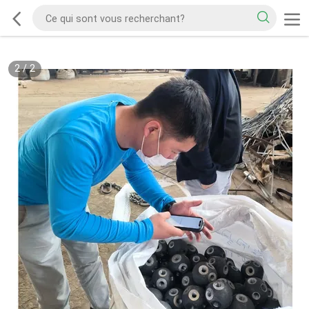
2
/
2