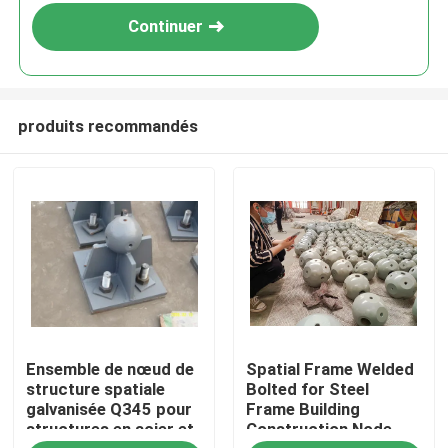
Continuer
produits recommandés
Maison
Ensemble de nœud de
Spatial Frame Welded
Produits
structure spatiale
Bolted for Steel
galvanisée Q345 pour
Frame Building
structures en acier et
Construction Node
Au sujet de nous