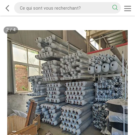
2
/
4