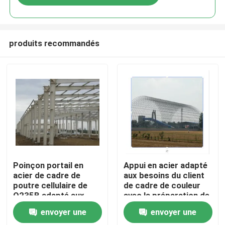
produits recommandés
Maison
Poinçon portail en
Appui en acier adapté
acier de cadre de
aux besoins du client
poutre cellulaire de
de cadre de couleur
Produits
Q235B adapté aux
avec la préparation de
besoins du client pour
surface
envoyer une
envoyer une
le hangar
galvanisée/peinte
Au sujet de nous