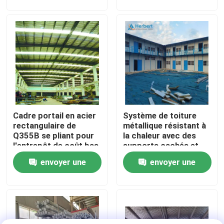
demande
demande
Visite d'usine
Contrôle de qualité
Contactez-nous
Cadre portail en acier
Système de toiture
Nouvelles
rectangulaire de
métallique résistant à
Q355B se pliant pour
la chaleur avec des
l'entrepôt de coût bas
supports cachés et
Cas
des coussins isolants
envoyer une
envoyer une
demande
demande
cadres en acier de l'espace
Botte de cadre de l'espace