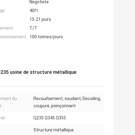
Negotiate
ge:
40ft
15-21 jours
iement:
T/T
ovisionnement:
100 tonnes/jours
235 usine de structure métallique
ement du
Recourbement, soudant, Decoiling,
e:
coupure, poinçonnant
iel:
Q235 Q345 Q355
Structure métallique