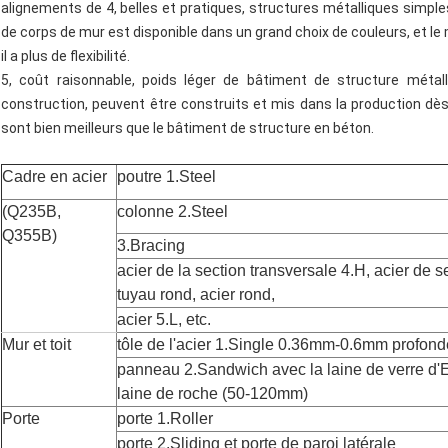
alignements de 4, belles et pratiques, structures métalliques simpl
de corps de mur est disponible dans un grand choix de couleurs, et le
il a plus de flexibilité.
5, coût raisonnable, poids léger de bâtiment de structure métall
construction, peuvent être construits et mis dans la production d
sont bien meilleurs que le bâtiment de structure en béton.
Cadre en acier
poutre 1.Steel
(Q235B,
colonne 2.Steel
Q355B)
3.Bracing
acier de la section transversale 4.H, acier de s
tuyau rond, acier rond,
acier 5.L, etc.
Mur et toit
tôle de l'acier 1.Single 0.36mm-0.6mm profon
panneau 2.Sandwich avec la laine de verre d'EN
laine de roche (50-120mm)
Porte
porte 1.Roller
porte 2.Sliding et porte de paroi latérale