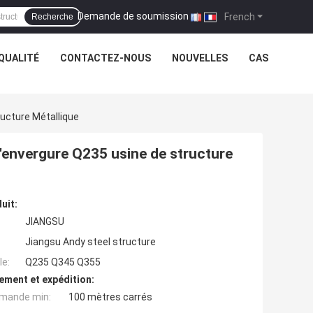
Demande de soumission
|
French
Recherche
QUALITÉ
CONTACTEZ-NOUS
NOUVELLES
CAS
ucture Métallique
'envergure Q235 usine de structure
uit:
JIANGSU
Jiangsu Andy steel structure
e:
Q235 Q345 Q355
ement et expédition:
mande min:
100 mètres carrés