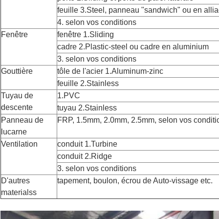
feuille 3.Steel, panneau "sandwich" ou en alli
4. selon vos conditions
Fenêtre
fenêtre 1.Sliding
cadre 2.Plastic-steel ou cadre en aluminium
3. selon vos conditions
Gouttière
tôle de l'acier 1.Aluminum-zinc
feuille 2.Stainless
Tuyau de
1.PVC
descente
tuyau 2.Stainless
Panneau de
FRP, 1.5mm, 2.0mm, 2.5mm, selon vos conditi
lucarne
Ventilation
conduit 1.Turbine
conduit 2.Ridge
3. selon vos conditions
D'autres
tapement, boulon, écrou de Auto-vissage etc.
materialss