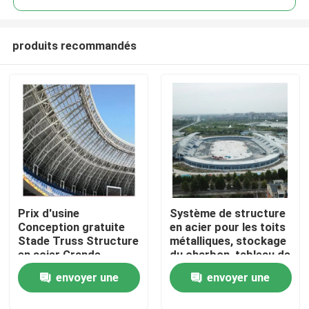
produits recommandés
Prix d'usine
Système de structure
Maison
Conception gratuite
en acier pour les toits
Stade Truss Structure
métalliques, stockage
en acier Grande
du charbon, tableau de
Produits
portée ISO GB
données des
envoyer une
envoyer une
soudeuses
automatiques
Au sujet de nous
demande
demande