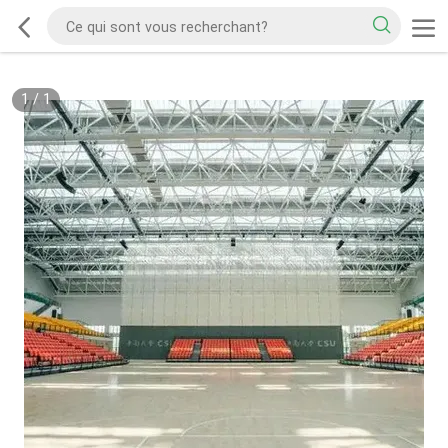
1
/
1