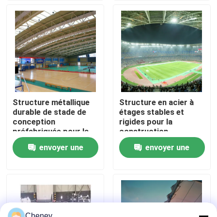
Visite d'usine
Contrôle de qualité
Contactez-nous
Structure métallique
Structure en acier à
durable de stade de
étages stables et
Nouvelles
conception
rigides pour la
préfabriquée pour la
construction
grande envergure
d'entrepôts de
envoyer une
envoyer une
Cas
charbon
demande
demande
cadres en acier de l'espace
Botte de cadre de l'espace
Cheney