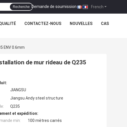
Demande de soumission
|
French
Recherche
QUALITÉ
CONTACTEZ-NOUS
NOUVELLES
CAS
235 ENV 0.6mm
stallation de mur rideau de Q235
uit:
JIANGSU
Jiangsu Andy steel structure
e:
Q235
ement et expédition:
mande min:
100 mètres carrés