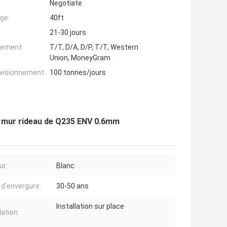
Negotiate
ge:
40ft
21-30 jours
iement:
T/T, D/A, D/P, T/T, Western
Union, MoneyGram
ovisionnement:
100 tonnes/jours
de mur rideau de Q235 ENV 0.6mm
ur:
Blanc
e d'envergure:
30-50 ans
Installation sur place
lation: