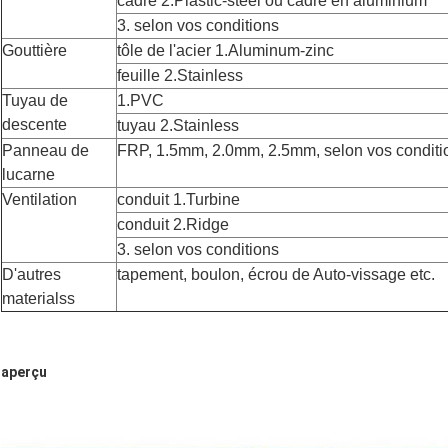
cadre 2.Plastic-steel ou cadre en aluminium
3. selon vos conditions
Gouttière
tôle de l'acier 1.Aluminum-zinc
feuille 2.Stainless
Tuyau de
1.PVC
descente
tuyau 2.Stainless
Panneau de
FRP, 1.5mm, 2.0mm, 2.5mm, selon vos conditi
lucarne
Ventilation
conduit 1.Turbine
conduit 2.Ridge
3. selon vos conditions
D'autres
tapement, boulon, écrou de Auto-vissage etc.
materialss
aperçu