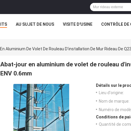
ITS
AU SUJET DE NOUS
VISITE D'USINE
CONTRÔLE DE 
En Aluminium De Volet De Rouleau D'installation De Mur Rideau De Q
Abat-jour en aluminium de volet de rouleau d'in
ENV 0.6mm
Détails sur le prod
Lieu d'origine:
Nom de marque:
Numéro de modèl
Conditions de pai
Quantité de com