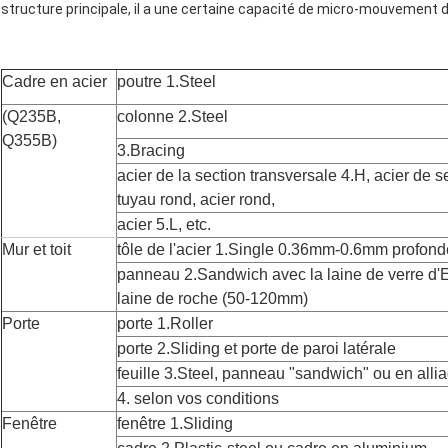
structure principale, il a une certaine capacité de micro-mouvement d
Cadre en acier
poutre 1.Steel
(Q235B,
colonne 2.Steel
Q355B)
3.Bracing
acier de la section transversale 4.H, acier de s
tuyau rond, acier rond,
acier 5.L, etc.
Mur et toit
tôle de l'acier 1.Single 0.36mm-0.6mm profon
panneau 2.Sandwich avec la laine de verre d'EN
laine de roche (50-120mm)
Porte
porte 1.Roller
porte 2.Sliding et porte de paroi latérale
feuille 3.Steel, panneau "sandwich" ou en alli
4. selon vos conditions
Fenêtre
fenêtre 1.Sliding