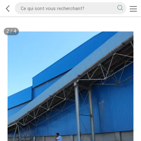
2
/
4