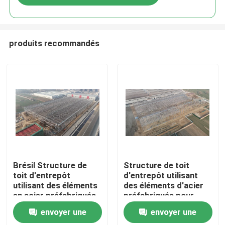
produits recommandés
Maison
Brésil Structure de
Structure de toit
toit d'entrepôt
d'entrepôt utilisant
utilisant des éléments
des éléments d'acier
Produits
en acier préfabriqués
préfabriqués pour
pour réaliser un
réaliser un
envoyer une
envoyer une
assemblage et une
assemblage et une
Au sujet de nous