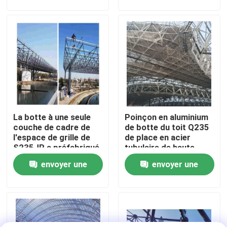
Amérique du Sud
demande
demande
projets Q235 Q345
Visite d'usine
Contrôle de qualité
Contactez-nous
La botte à une seule
Poinçon en aluminium
Nouvelles
couche de cadre de
de botte du toit Q235
l'espace de grille de
de place en acier
S235JR a préfabriqué
tubulaire de haute
Cas
le toit de gigaoctet
résistance de botte
envoyer une
envoyer une
demande
demande
cadres en acier de l'espace
Botte de cadre de l'espace