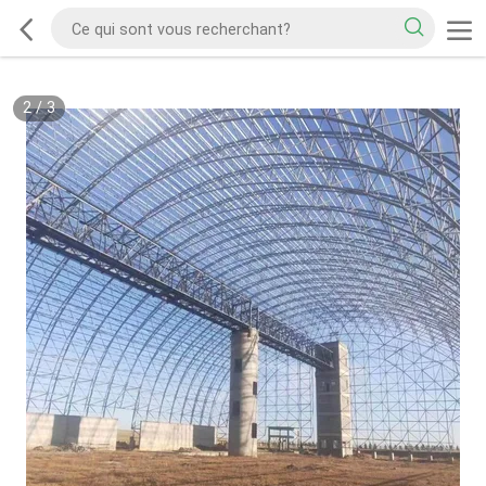
2
/
3