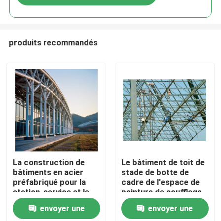
produits recommandés
Maison
La construction de
Le bâtiment de toit de
bâtiments en acier
stade de botte de
préfabriqué pour la
cadre de l'espace de
Produits
station-service et le
peinture de soufflage
soudage des
de sable a adapté aux
envoyer une
envoyer une
bâtiments sportifs en
besoins du client
Au sujet de nous