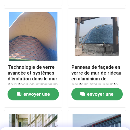
demande
demande
Visite d'usine
Contrôle de qualité
Contactez-nous
Technologie de verre
Panneau de façade en
Nouvelles
avancée et systèmes
verre de mur de rideau
d'isolation dans le mur
en aluminium de
de rideau en aluminium
couleur bleue pour la
Cas
pour l'efficacité
construction de
envoyer une
envoyer une
énergétique
structures en acier
demande
demande
cadres en acier de l'espace
Botte de cadre de l'espace