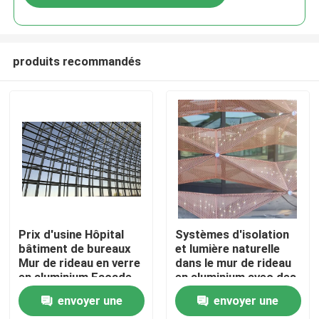
produits recommandés
Maison
Prix d'usine Hôpital
Systèmes d'isolation
bâtiment de bureaux
et lumière naturelle
Mur de rideau en verre
dans le mur de rideau
Produits
en aluminium Façade
en aluminium avec des
libre
technologies de verre
envoyer une
envoyer une
avancées
Au sujet de nous