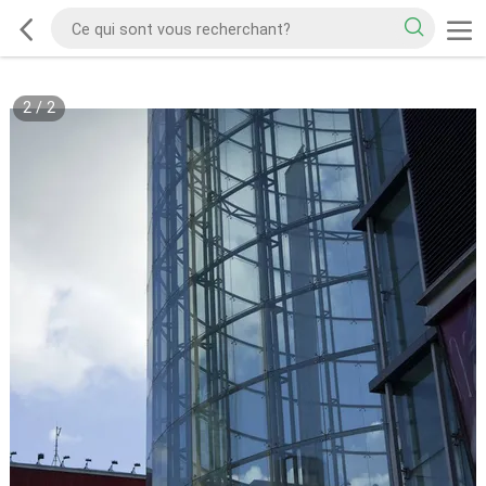
2
/
2